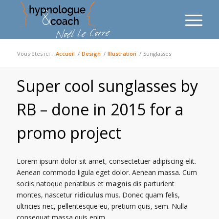
Vous êtes ici :
Accueil
/
Design
/
Illustration
/
Sunglasses
Super cool sunglasses by
RB – done in 2015 for a
promo project
Lorem ipsum dolor sit amet, consectetuer adipiscing elit.
Aenean commodo ligula eget dolor. Aenean massa. Cum
sociis natoque penatibus et
magnis
dis parturient
montes, nascetur
ridiculus
mus. Donec quam felis,
ultricies nec, pellentesque eu, pretium quis, sem. Nulla
consequat massa quis enim.