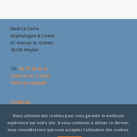
Noël Le Corre
Hypnologue & Coach
6C Avenue du Granier,
38240 Meylan
Tél.
06 73 38 83 13
Envoyer un E-mail
Venir au cabinet
Facebook
Sites partenaires
Nous utilisons des cookies pour vous garantir la meilleure
Mentions légales
expérience sur notre site. Si vous continuez à utiliser ce dernier,
nous considérerons que vous acceptez l'utilisation des cookies.
Professionnel libéral